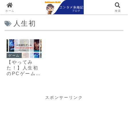
ホーム
検索
人生初
ゲーム
【やってみ
た！】人生初
のPCゲーム！
LEAGUE OF
LGENDSに挑
戦！！！
スポンサーリンク