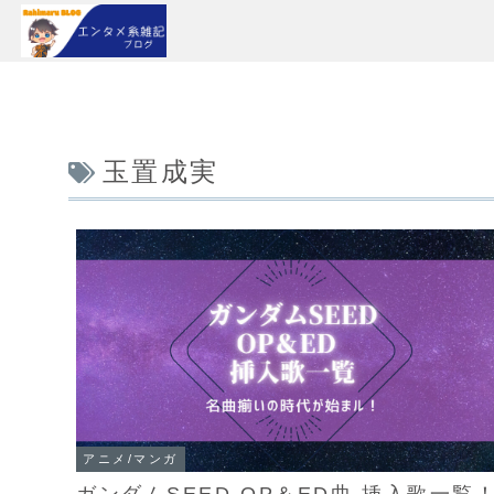
玉置成実
アニメ/マンガ