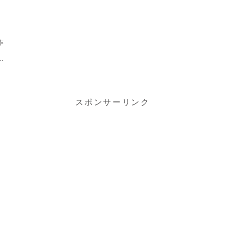
！
作
ム
スポンサーリンク