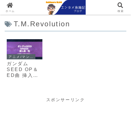
ホーム
検索
T.M.Revolution
アニメ/マンガ
ガンダム
SEED OP＆
ED曲 挿入歌
一覧！名曲揃
いが当たり前
の新世代ガン
ダムの走りは
スポンサーリンク
コレだ！！