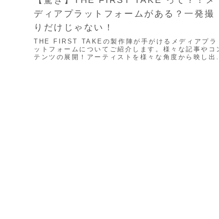
【驚き】THE FIRST TAKE って？！メ
ディアプラットフォームがある？一発撮
りだけじゃない！
THE FIRST TAKEの製作陣が手がけるメディアプラ
ットフォームについてご紹介します。様々な記事やコ
テンツの展開！アーティストを様々な角度から映し出
こだわりある世界観を見ることができます！