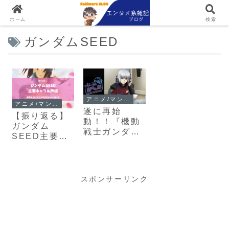
ホーム
検索
ガンダムSEED
アニメ/マンガ
アニメ/マンガ
遂に再始
【振り返る】
動！！『機動
ガンダム
戦士ガンダム
SEED主要キ
SEED』２０
ャラクター＆
周年記念して
声優 〜劇場版
公式ページも
ガンダム
一新！！
SEED
スポンサーリンク
FREEDOMに
向けて〜