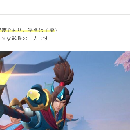
趙雲
であり、字名は子龍
）
有名な武将の一人です。