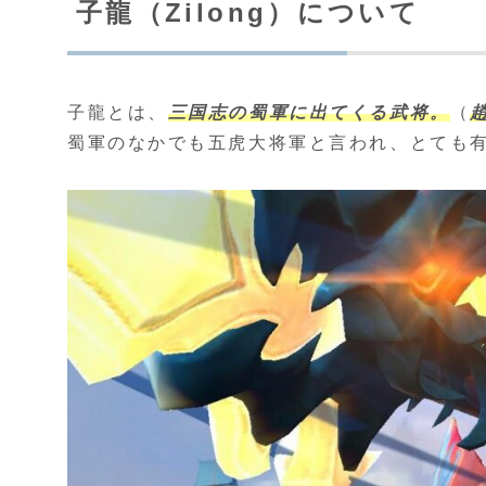
子龍（Zilong）について
子龍とは、
三国志の蜀軍に出てくる武将。
（
蜀軍のなかでも五虎大将軍と言われ、とても