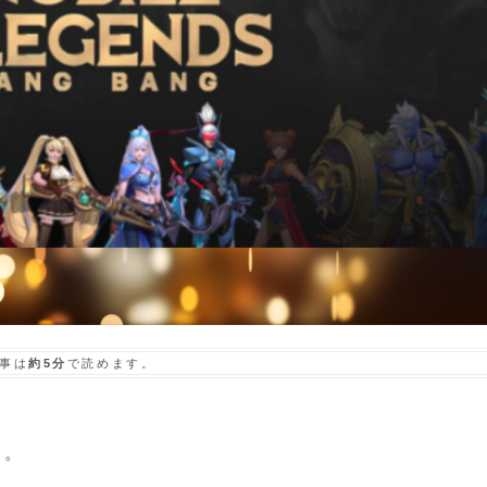
事は
約5分
で読めます。
す。