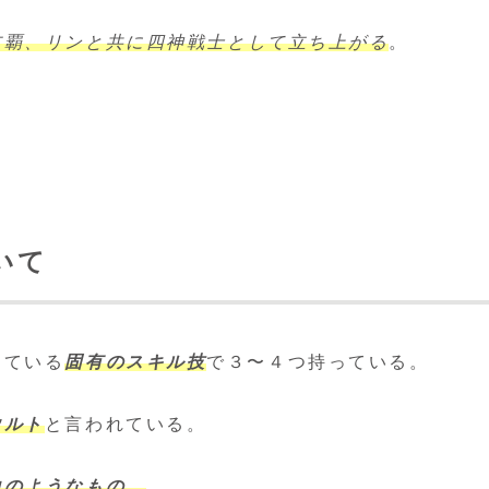
玄覇、リンと共に四神戦士として立ち上がる
。
いて
っている
固有のスキル技
で３〜４つ持っている。
ウルト
と言われている。
力のようなもの。