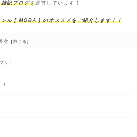
た雑記ブログ
を
運営しています！
ル [ MOBA ] のオススメをご紹介します！！
目次
プリ 〉
！！