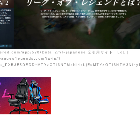
ered.com/app/570/Dota_2/?l=japanese ②引用サイト｜LoL｜
eagueoflegends.com/ja-jp/?
ga_FXBJE5DEDD*MTYzOTI3NTMzNi4xLjEuMTYzOTI3NTM3Ni4y