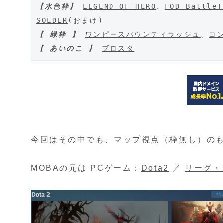
【水色枠】
LEGEND OF HERO
、
FOD BattleT
SOLDER
【 緑枠 】
ワンピースバウンティラッシュ
、
コ
【 あいのこ 】
ブロスタ
今回はその中でも、マップ視点（枠無し）の
MOBAの元は PCゲーム：
Dota2
／
リーグ・