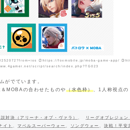
252072?from=ios ②https://foxmobile.jp/moba-game-app/ ③ht
ww.4gamer.net/script/search/index.php?TG023
ームがでています。
＆MOBAの合わせたものや
（水色枠）
、1人称視点の
伝説対決（アリーナ・オブ・ヴァラ）
、 
リーグオブレジェンド
ナイト
、
マベルスーパーウォー
、
ソングウォー
、
決戦！平安