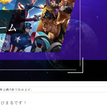
事は
約7分
で読めます。
らひまるです！