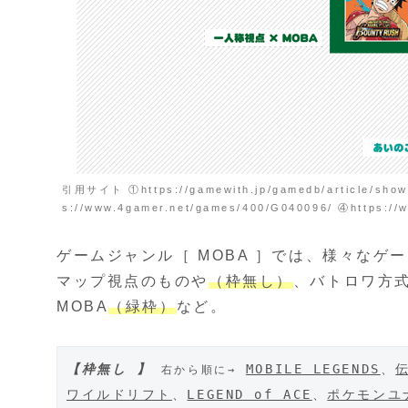
引用サイト ①https://gamewith.jp/gamedb/article/show/
s://www.4gamer.net/games/400/G040096/ ④https://w
ゲームジャンル［ MOBA ］では、様々なゲ
マップ視点のものや
（枠無し）
、バトロワ方式
MOBA
（緑枠）
など。
【枠無し 】
MOBILE LEGENDS
、
右から順に→
ワイルドリフト
、
LEGEND of ACE
、
ポケモンユ