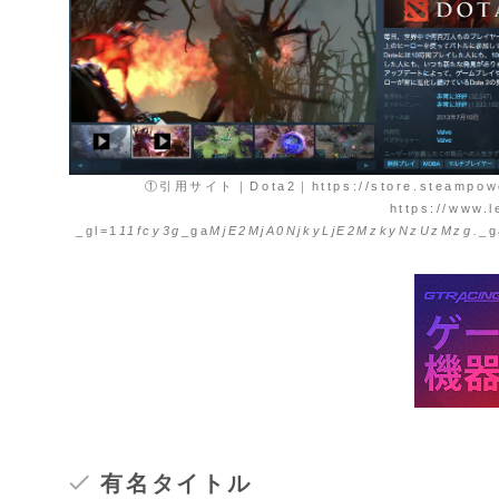
①引用サイト｜Dota2｜https://store.steampow
https://www.l
_gl=1
11fcy3g
_ga
MjE2MjA0NjkyLjE2MzkyNzUzMzg.
_
有名タイトル