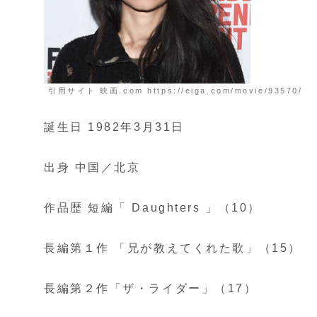
引用サイト 映画.com https://eiga.com/movie/93570/
誕生日 1982年3月31日
出身 中国／北京
作品歴 短編「 Daughters 」（10）
長編第１作 「兄が教えてくれた歌」（15）
長編第２作「ザ・ライダー」（17）