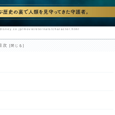
.co.jp/movie/eternals/character.html
目次