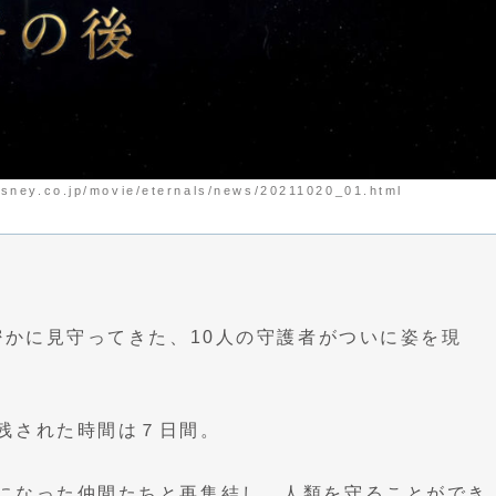
.co.jp/movie/eternals/news/20211020_01.html
密かに見守ってきた、10人の守護者がついに姿を現
残された時間は７日間。
になった仲間たちと再集結し、人類を守ることができ