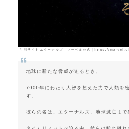
引用サイト
エターナルズ｜マーベル公式｜https://marvel.disney
地球に新たな脅威が迫るとき、
7000年にわたり人智を超えた力で人類を
す。
彼らの名は、エターナルズ。地球滅亡まで
タイムリミットが迫る中、彼らは離れ離れ