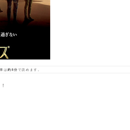
事は
約8分
で読めます。
」！