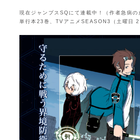
現在ジャンプスSQにて連載中！（作者急病の
単行本23巻、TVアニメSEASON3（土曜日 25：