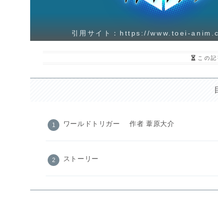
引用サイト：https://www.toei-anim.co
この記
ワールドトリガー 作者 葦原大介
ストーリー