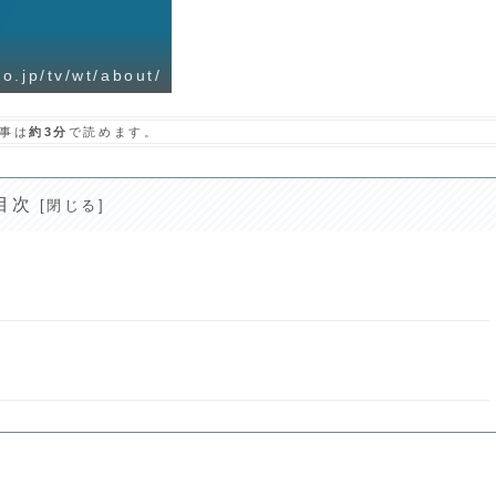
.jp/tv/wt/about/
事は
約3分
で読めます。
目次