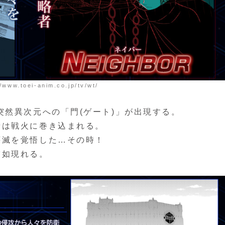
oei-anim.co.jp/tv/wt/
突然異次元への「門(ゲート)」が出現する。
街は戦火に巻き込まれる。
壊滅を覚悟した…その時！
突如現れる。