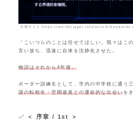
引用サイト https://worldtrigger.info/article/keywords
「こいつらのことは任せてほしい。我々はこ
言い放ち、迅速に自体を沈静化させた。
物語はそれから4年後。
ボーダー訓練生として、市内の中学校に通う
謎の転校生・空閑遊真との運命的な出会い
を
＜ 序章 / 1st ＞