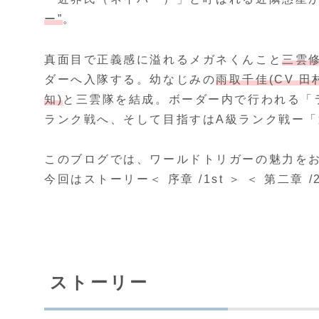
ー”
。
真面目で正義感に溢れるメガネくんこと
三雲修
ダーへ入隊する。幼なじみの
雨取千佳(CV 田
知)
と三雲隊を結成。ボーダー内で行われる「
ランク戦へ、そして目指すはA級ランク戦ー
このブログでは、ワールドトリガーの魅力を
今回はストーリー＜ 序章 /1st ＞ ＜ 第二章 /
ストーリー