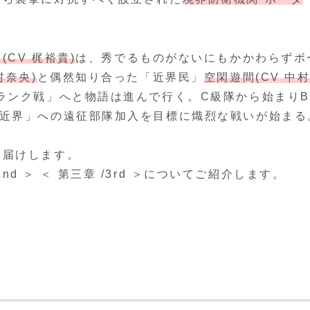
(CV 梶裕貴)
は、秀でるものがないにもかかわらずボ
村奈央)
と偶然知り合った「近界民」
空閑遊間(CV 中
ランク戦」へと物語は進んで行く。C級隊から始まりB
「近界」への遠征部隊加入を目標に熾烈な戦いが始まる
お届けします。
2nd ＞ ＜ 第三章 /3rd ＞についてご紹介します。