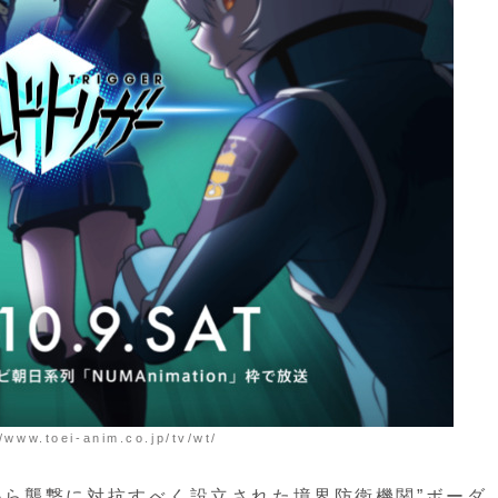
oei-anim.co.jp/tv/wt/
から襲撃に対抗すべく設立された
境界防衛機関”ボーダ