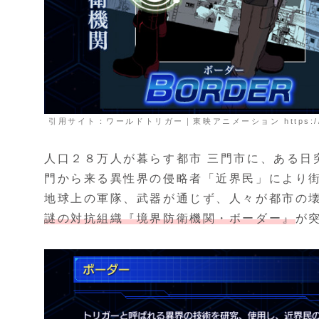
引用サイト：ワールドトリガー｜東映アニメーション https://www.t
人口２８万人が暮らす都市 三門市に、ある日
門から来る異性界の侵略者「近界民」により
地球上の軍隊、武器が通じず、人々が都市の
謎の対抗組織『境界防衛機関・ボーダー』
が